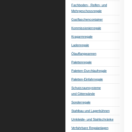
Fachboden-, Reifen- und
Mehrgeschossregale
Gasflaschencontainer
Kommissionierregale
Kragarmregale
Ladenregale
Ölauffangwannen
Palettenregale
Paletten-Durchlaufregale
Paletten-Einfahrregale
Schutzzaunsysteme
und Gitterwände
Sonderregale
Stahlbau und Lagerbühnen
Umkleide- und Stahlschränke
Verfahrbare Regalanlagen