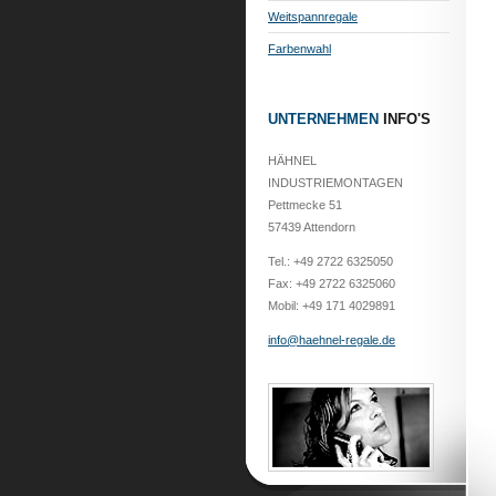
Weitspannregale
Farbenwahl
UNTERNEHMEN
INFO'S
HÄHNEL
INDUSTRIEMONTAGEN
Pettmecke 51
57439 Attendorn
Tel.: +49 2722 6325050
Fax: +49 2722 6325060
Mobil: +49 171 4029891
info@haehnel-regale.de