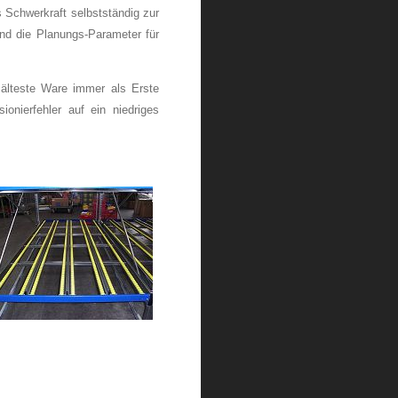
 Schwerkraft selbstständig zur
d die Planungs-Parameter für
e älteste Ware immer als Erste
onierfehler auf ein niedriges